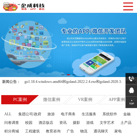
more
重庆建站产品:go1.18.4.windows-amd64和goland-2022.2.4.exe和goland-2020.3.4.exe下载
新闻公告：
1599894
PC案例
微信案例
VR案例
APP案例
QQ客服
ALL
集团公司/政府
旅游
电子商务
生活服务
系统软件
金融
问卷调查
校园
酒店饭店
资讯
摄影
游戏
文学艺术
土产品
积分商城
工程建筑
教育咨询
广告
物流
通讯聊天
家电